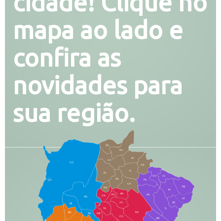
cidade! Clique no
mapa ao lado e
confira as
novidades para
sua região.
SO
PG
AL
CX
CO
CR
FI
RI
CH
CL
SG
LA
PA
CA
PB
RN
IN
BA
RO
AG
CN
AQ
AT
JG
SE
MI
TE
TL
BD
RP
AN
DB
CG
BR