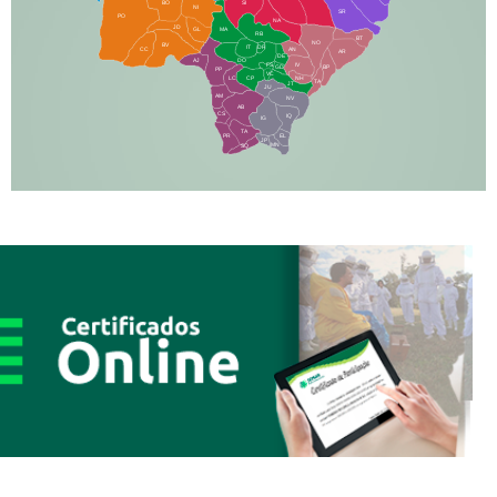
BO
SI
NI
SR
PO
NA
JD
GL
MA
RB
BT
NO
BV
IT
DR
CC
AN
AR
DE
AJ
DO
FS
IV
GD
BP
PP
VC
NH
LC
CP
TA
JT
JU
AM
NV
AB
CS
IQ
IG
TA
PR
EL
JP
MN
SQ