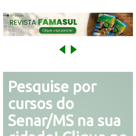
Pesquise por
cursos do
Senar/MS na sua