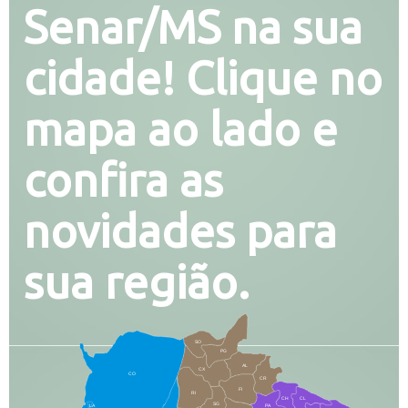
Senar/MS na sua
cidade! Clique no
mapa ao lado e
confira as
novidades para
sua região.
SO
PG
AL
CX
CO
CR
FI
RI
CH
CL
SG
LA
PA