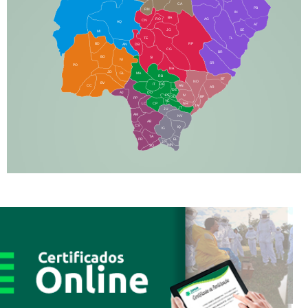
CA
PB
RN
IN
BA
RO
AG
CN
AQ
AT
JG
SE
MI
TE
TL
BD
RP
AN
DB
CG
BR
BO
SI
NI
SR
PO
NA
JD
GL
MA
RB
BT
NO
BV
IT
DR
CC
AN
AR
DE
AJ
DO
FS
IV
GD
BP
PP
VC
NH
LC
CP
TA
JT
JU
AM
NV
AB
CS
IQ
IG
TA
PR
EL
JP
MN
SQ