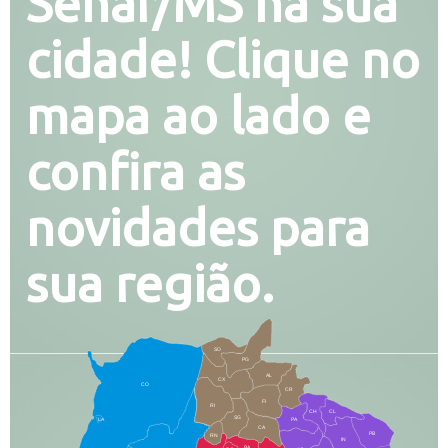
Senar/MS na sua
cidade! Clique no
mapa ao lado e
confira as
novidades para
sua região.
SO
PG
AL
CX
CO
CR
FI
RI
CH
CL
SG
LA
PA
CA
PB
RN
IN
BA