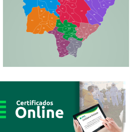
RO
AG
CN
AQ
AT
JG
SE
MI
TE
TL
BD
RP
AN
DB
CG
BR
BO
SI
NI
SR
PO
NA
JD
GL
MA
RB
BT
NO
BV
IT
DR
CC
AN
AR
DE
AJ
DO
FS
IV
GD
BP
PP
VC
NH
LC
CP
TA
JT
JU
AM
NV
AB
CS
IQ
IG
TA
PR
EL
JP
MN
SQ