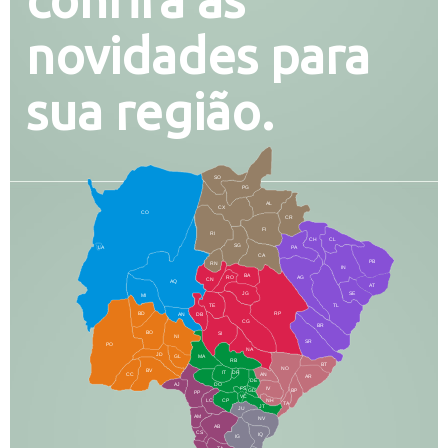
novidades para
sua região.
SO
PG
AL
CX
CO
CR
FI
RI
CH
CL
SG
LA
PA
CA
PB
RN
IN
BA
RO
AG
CN
AQ
AT
JG
SE
MI
TE
TL
BD
RP
AN
DB
CG
BR
BO
SI
NI
SR
PO
NA
JD
GL
MA
RB
BT
NO
BV
IT
DR
CC
AN
AR
DE
AJ
DO
FS
IV
GD
BP
PP
VC
NH
LC
CP
TA
JT
JU
AM
NV
AB
CS
IQ
IG