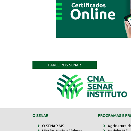
PARCEIROS SENAR
O SENAR
PROGRAMAS E PRO
O SENAR MS
Agricultura d
Missão, Visão e Valores
Agrinho MS