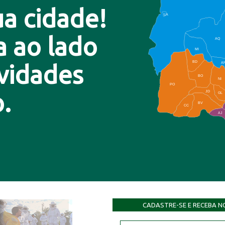
a cidade!
LA
a ao lado
AQ
MI
BD
A
ovidades
BO
NI
PO
.
JD
GL
BV
CC
AJ
CADASTRE-SE E RECEBA N