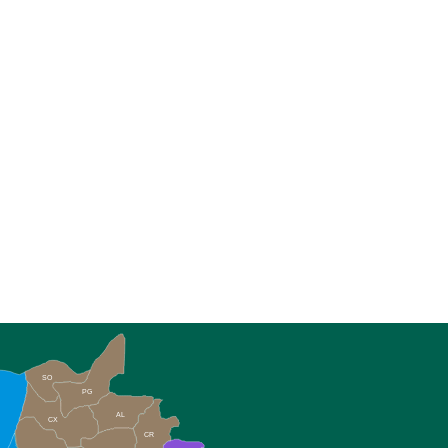
SO
PG
AL
CX
CR