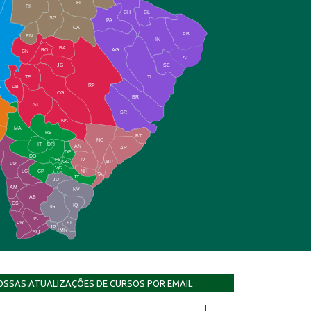
FI
RI
CH
CL
SG
PA
CA
PB
RN
IN
BA
RO
AG
CN
AT
JG
SE
TE
TL
RP
N
DB
CG
BR
SI
SR
NA
MA
RB
BT
NO
IT
DR
AN
AR
DE
DO
FS
IV
GD
BP
PP
VC
NH
LC
CP
TA
JT
JU
AM
NV
AB
CS
IQ
IG
TA
PR
EL
JP
MN
SQ
OSSAS ATUALIZAÇÕES DE CURSOS POR EMAIL