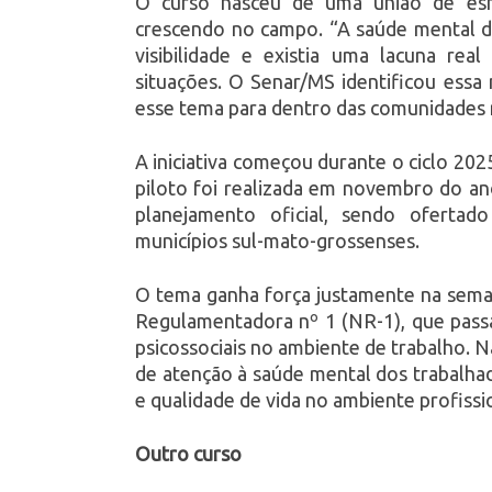
O curso nasceu de uma união de esfo
crescendo no campo. “A saúde mental do
visibilidade e existia uma lacuna re
situações. O Senar/MS identificou ess
esse tema para dentro das comunidades r
A iniciativa começou durante o ciclo 202
piloto foi realizada em novembro do an
planejamento oficial, sendo ofertad
municípios sul-mato-grossenses.
O tema ganha força justamente na sema
Regulamentadora nº 1 (NR-1), que passa
psicossociais no ambiente de trabalho. N
de atenção à saúde mental dos trabalha
e qualidade de vida no ambiente profissi
Outro curso