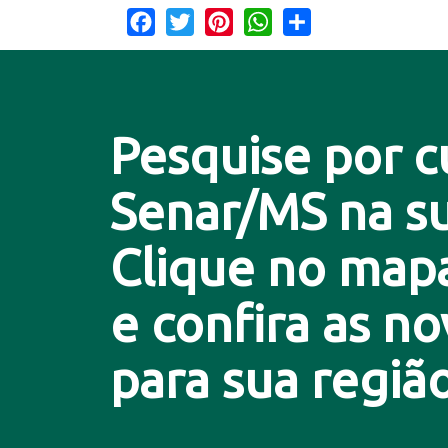
Facebook
Twitter
Pinterest
WhatsApp
Share
Pesquise por c
Senar/MS na su
Clique no map
e confira as n
para sua região