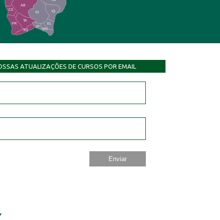
AB
CS
IQ
IG
TA
PR
EL
JP
MN
SQ
OSSAS ATUALIZAÇÕES DE CURSOS POR EMAIL