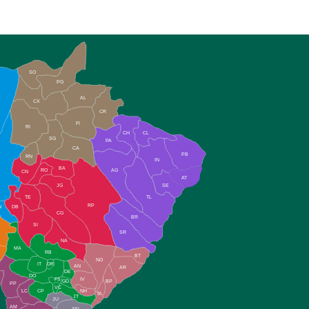
SO
PG
AL
CX
CR
FI
RI
CH
CL
SG
PA
CA
PB
RN
IN
BA
RO
AG
CN
AT
JG
SE
TE
TL
RP
N
DB
CG
BR
SI
SR
NA
MA
RB
BT
NO
IT
DR
AN
AR
DE
DO
FS
IV
GD
BP
PP
VC
NH
LC
CP
TA
JT
JU
AM
NV