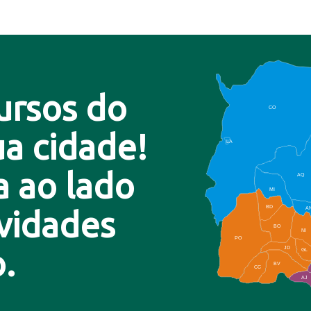
ursos do
CO
a cidade!
LA
a ao lado
AQ
MI
BD
A
ovidades
BO
NI
PO
.
JD
GL
BV
CC
AJ