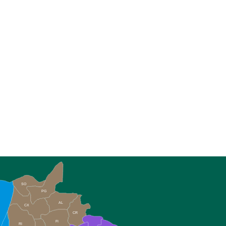
SO
PG
AL
CX
CR
FI
RI