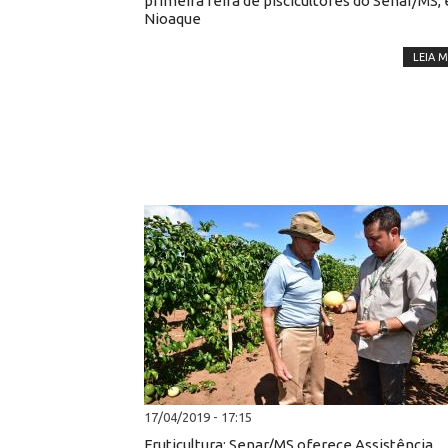
primeira feira de piscicultores do Senar/MS,
Nioaque
LEIA M
17/04/2019 - 17:15
Fruticultura: Senar/MS oferece Assistência