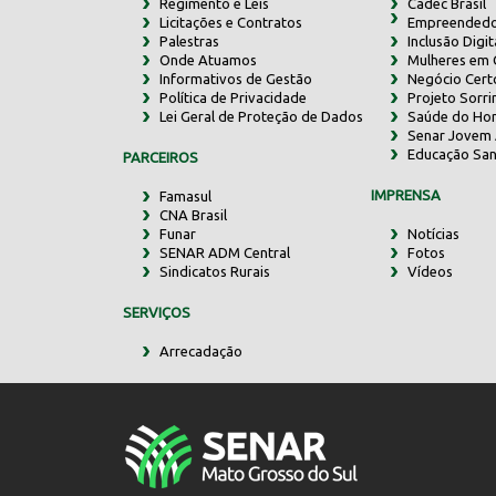
Regimento e Leis
Cadec Brasil
Licitações e Contratos
Empreendedo
Palestras
Inclusão Digit
Onde Atuamos
Mulheres em
Informativos de Gestão
Negócio Cert
Política de Privacidade
Projeto Sorr
Lei Geral de Proteção de Dados
Saúde do Ho
Senar Jovem 
Educação San
PARCEIROS
IMPRENSA
Famasul
CNA Brasil
Funar
Notícias
SENAR ADM Central
Fotos
Sindicatos Rurais
Vídeos
SERVIÇOS
Arrecadação