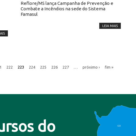
Reflore/MS lança Campanha de Prevenção e
Combate a Incêndios na sede do Sistema
Famasul
LEIA MAIS
AIS
1
222
223
224
225
226
227
…
próximo ›
fim »
ursos do
CO