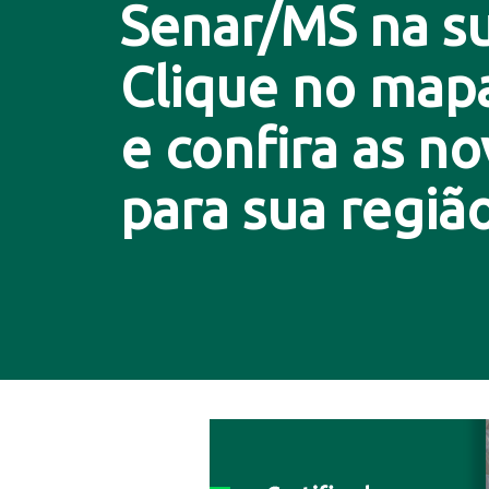
Senar/MS na su
Clique no map
e confira as n
para sua região