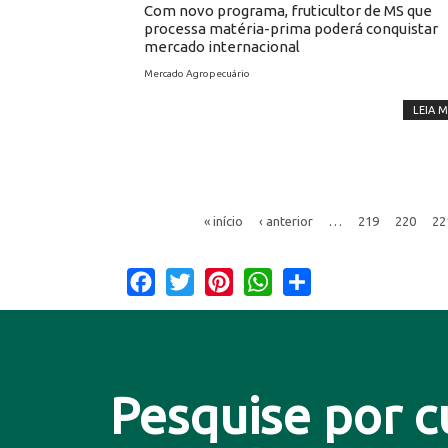
Com novo programa, fruticultor de MS que
processa matéria-prima poderá conquistar
mercado internacional
Mercado Agropecuário
LEIA M
« início
‹ anterior
…
219
220
22
Facebook
Twitter
Pinterest
WhatsApp
Share
Pesquise por c