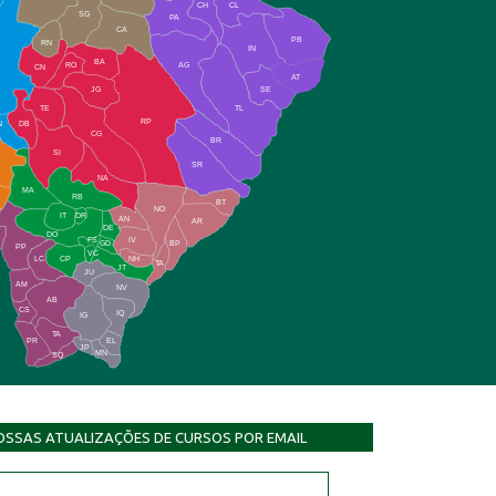
CH
CL
SG
PA
CA
PB
RN
IN
BA
RO
AG
CN
AT
JG
SE
TE
TL
RP
N
DB
CG
BR
SI
SR
NA
MA
RB
BT
NO
IT
DR
AN
AR
DE
DO
FS
IV
GD
BP
PP
VC
NH
LC
CP
TA
JT
JU
AM
NV
AB
CS
IQ
IG
TA
PR
EL
JP
MN
SQ
OSSAS ATUALIZAÇÕES DE CURSOS POR EMAIL