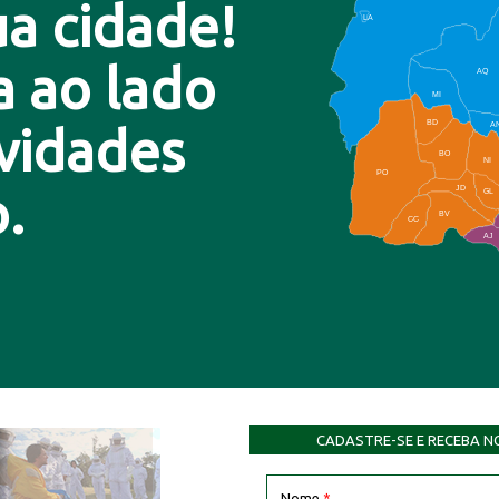
a cidade!
LA
a ao lado
AQ
MI
BD
A
ovidades
BO
NI
PO
.
JD
GL
BV
CC
AJ
CADASTRE-SE E RECEBA N
Nome
*