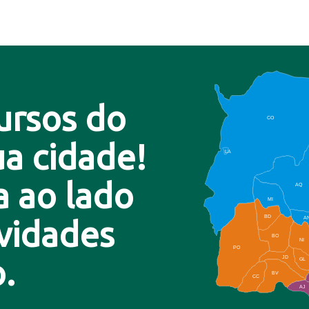
ursos do
CO
a cidade!
LA
a ao lado
AQ
MI
BD
A
ovidades
BO
NI
PO
.
JD
GL
BV
CC
AJ