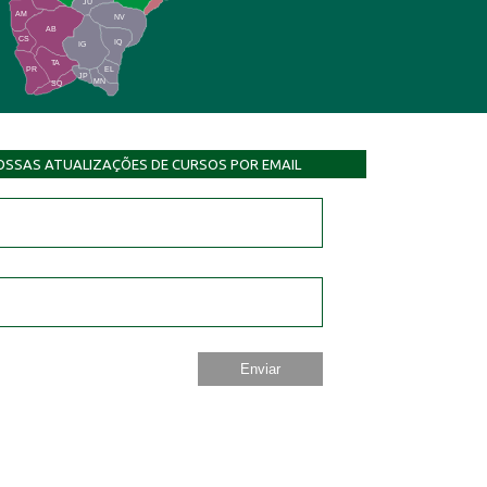
JU
AM
NV
AB
CS
IQ
IG
TA
PR
EL
JP
MN
SQ
OSSAS ATUALIZAÇÕES DE CURSOS POR EMAIL