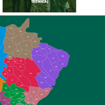
SO
PG
AL
CX
CR
FI
RI
CH
CL
SG
PA
CA
PB
RN
IN
BA
RO
AG
CN
AT
JG
SE
TE
TL
RP
N
DB
CG
BR
SI
SR
NA
MA
RB
BT
NO
IT
DR
AN
AR
DE
DO
FS
IV
GD
BP
PP
VC
NH
LC
CP
TA
JT