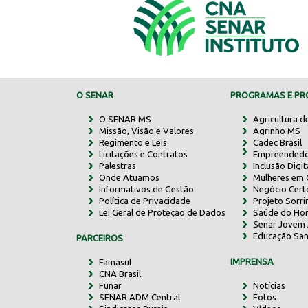
O SENAR
PROGRAMAS E PRO
O SENAR MS
Agricultura d
Missão, Visão e Valores
Agrinho MS
Regimento e Leis
Cadec Brasil
Licitações e Contratos
Empreendedo
Palestras
Inclusão Digit
Onde Atuamos
Mulheres em
Informativos de Gestão
Negócio Cert
Política de Privacidade
Projeto Sorr
Lei Geral de Proteção de Dados
Saúde do Ho
Senar Jovem 
Educação San
PARCEIROS
IMPRENSA
Famasul
CNA Brasil
Funar
Notícias
SENAR ADM Central
Fotos