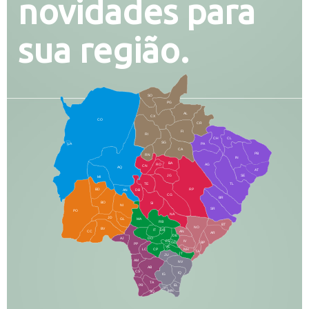
novidades para
sua região.
SO
PG
AL
CX
CO
CR
FI
RI
CH
CL
SG
LA
PA
CA
PB
RN
IN
BA
RO
AG
CN
AQ
AT
JG
SE
MI
TE
TL
BD
RP
AN
DB
CG
BR
BO
SI
NI
SR
PO
NA
JD
GL
MA
RB
BT
NO
BV
IT
DR
CC
AN
AR
DE
AJ
DO
FS
IV
GD
BP
PP
VC
NH
LC
CP
TA
JT
JU
AM
NV
AB
CS
IQ
IG
TA
PR
EL
JP
MN
SQ