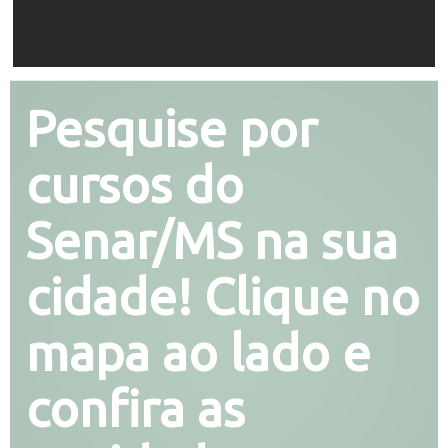
Pesquise por
cursos do
Senar/MS na sua
cidade! Clique no
mapa ao lado e
confira as