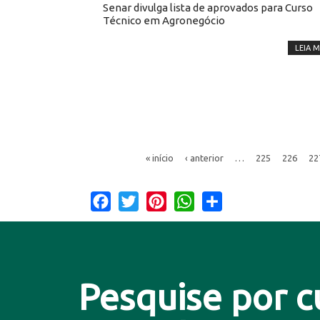
Senar divulga lista de aprovados para Curso
Técnico em Agronegócio
LEIA M
« início
‹ anterior
…
225
226
22
Facebook
Twitter
Pinterest
WhatsApp
Share
Pesquise por c