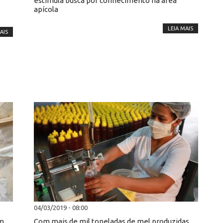
estimula busca por conhecimento na área
apícola
LEIA MAIS
AIS
04/03/2019 - 08:00
em
Com mais de mil toneladas de mel produzidas