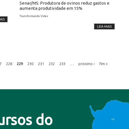
Senar/MS: Produtora de ovinos reduz gastos e
aumenta produtividade em 15%
Transformando Vidas
AIS
LEIA MAIS
7
228
229
230
231
232
233
…
próximo ›
fim »
ursos do
CO