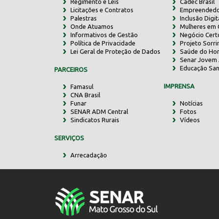
Regimento e Leis
Cadec Brasil
Licitações e Contratos
Empreendedo
Palestras
Inclusão Digit
Onde Atuamos
Mulheres em
Informativos de Gestão
Negócio Cert
Política de Privacidade
Projeto Sorr
Lei Geral de Proteção de Dados
Saúde do Ho
Senar Jovem 
Educação San
PARCEIROS
IMPRENSA
Famasul
CNA Brasil
Funar
Notícias
SENAR ADM Central
Fotos
Sindicatos Rurais
Vídeos
SERVIÇOS
Arrecadação