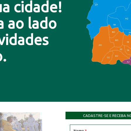
a cidade!
LA
a ao lado
AQ
MI
BD
A
ovidades
BO
NI
PO
.
JD
GL
BV
CC
AJ
CADASTRE-SE E RECEBA N
Nome
*