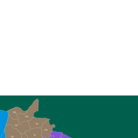
SO
PG
AL
CX
CR
FI
RI