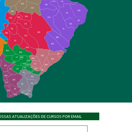
CH
CL
SG
PA
CA
PB
RN
IN
BA
RO
AG
CN
AT
JG
SE
TE
TL
RP
N
DB
CG
BR
SI
SR
NA
MA
RB
BT
NO
IT
DR
AN
AR
DE
DO
FS
IV
GD
BP
PP
VC
NH
LC
CP
TA
JT
JU
AM
NV
AB
CS
IQ
IG
TA
PR
EL
JP
MN
SQ
OSSAS ATUALIZAÇÕES DE CURSOS POR EMAIL