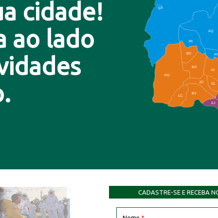
a cidade!
LA
a ao lado
AQ
MI
BD
A
ovidades
BO
NI
PO
.
JD
GL
BV
CC
AJ
CADASTRE-SE E RECEBA N
Nome
*