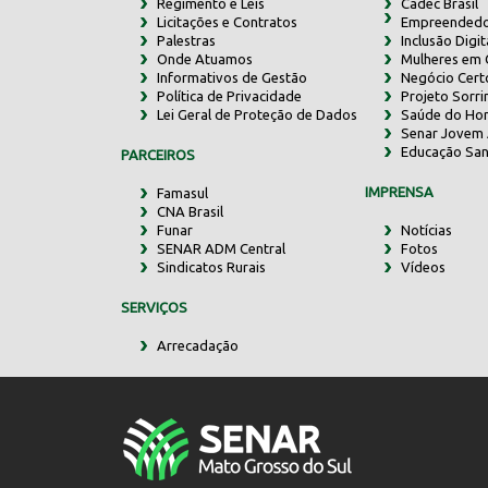
Regimento e Leis
Cadec Brasil
Licitações e Contratos
Empreendedo
Palestras
Inclusão Digit
Onde Atuamos
Mulheres em
Informativos de Gestão
Negócio Cert
Política de Privacidade
Projeto Sorr
Lei Geral de Proteção de Dados
Saúde do Ho
Senar Jovem 
Educação San
PARCEIROS
IMPRENSA
Famasul
CNA Brasil
Funar
Notícias
SENAR ADM Central
Fotos
Sindicatos Rurais
Vídeos
SERVIÇOS
Arrecadação