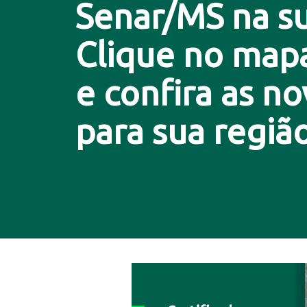
Senar/MS na su
Clique no map
e confira as n
para sua região