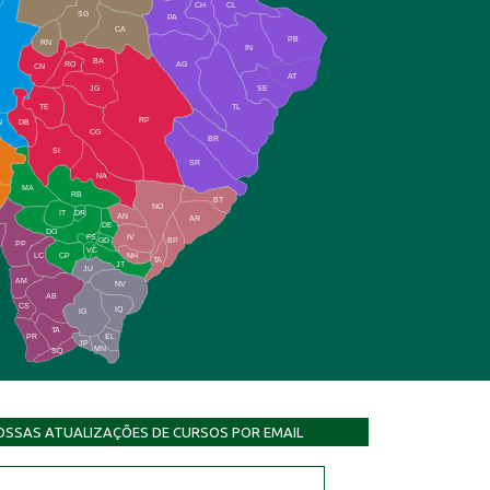
CH
CL
SG
PA
CA
PB
RN
IN
BA
RO
AG
CN
AT
JG
SE
TE
TL
RP
N
DB
CG
BR
SI
SR
NA
MA
RB
BT
NO
IT
DR
AN
AR
DE
DO
FS
IV
GD
BP
PP
VC
NH
LC
CP
TA
JT
JU
AM
NV
AB
CS
IQ
IG
TA
PR
EL
JP
MN
SQ
OSSAS ATUALIZAÇÕES DE CURSOS POR EMAIL