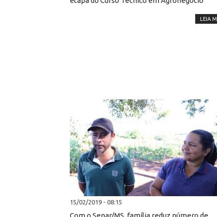
etapa do Curso Técnico em Agronegócio
LEIA M
15/02/2019 - 08:15
Com o Senar/MS, família reduz número de