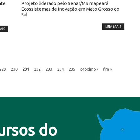
nte
Projeto liderado pelo Senar/MS mapeará
Ecossistemas de Inovação em Mato Grosso do
Sul
LEIA MAIS
AIS
229
230
231
232
233
234
235
próximo ›
fim »
ursos do
CO