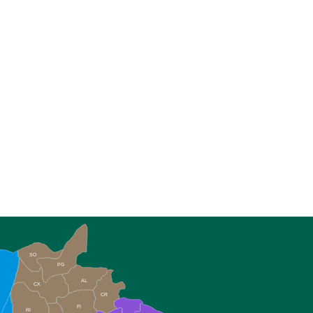
SO
PG
AL
CX
CR
FI
RI