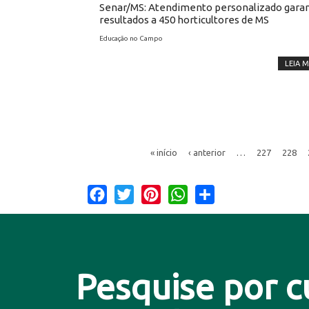
Senar/MS: Atendimento personalizado gara
resultados a 450 horticultores de MS
Educação no Campo
LEIA M
« início
‹ anterior
…
227
228
Facebook
Twitter
Pinterest
WhatsApp
Share
Pesquise por c