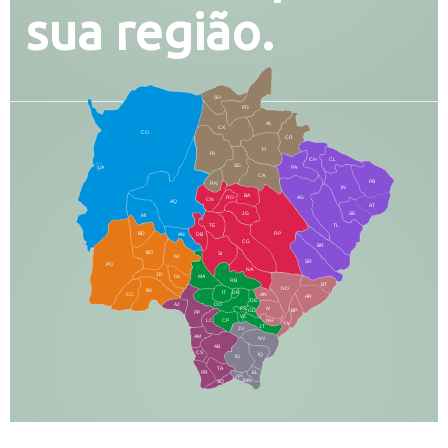
sua região.
SO
PG
AL
CX
CO
CR
FI
RI
CH
CL
SG
LA
PA
CA
PB
RN
IN
BA
RO
AG
CN
AQ
AT
JG
SE
MI
TE
TL
BD
RP
AN
DB
CG
BR
BO
SI
NI
SR
PO
NA
JD
GL
MA
RB
BT
NO
BV
IT
DR
CC
AN
AR
DE
AJ
DO
FS
IV
GD
BP
PP
VC
NH
LC
CP
TA
JT
JU
AM
NV
AB
CS
IQ
IG
TA
PR
EL
JP
MN
SQ