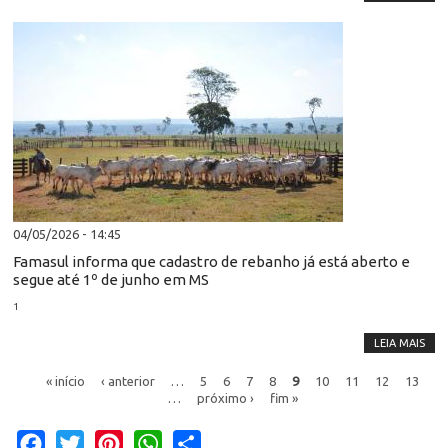
04/05/2026 - 14:45
Famasul informa que cadastro de rebanho já está aberto e
segue até 1º de junho em MS
1
LEIA MAIS
« início
‹ anterior
…
5
6
7
8
9
10
11
12
13
…
próximo ›
fim »
Facebook
Twitter
Pinterest
WhatsApp
Share