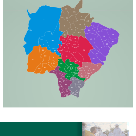
SO
PG
AL
CX
CO
CR
FI
RI
CH
CL
SG
LA
PA
CA
PB
RN
IN
BA
RO
AG
CN
AQ
AT
JG
SE
MI
TE
TL
BD
RP
AN
DB
CG
BR
BO
SI
NI
SR
PO
NA
JD
GL
MA
RB
BT
NO
BV
IT
DR
CC
AN
AR
DE
AJ
DO
FS
IV
GD
BP
PP
VC
NH
LC
CP
TA
JT
JU
AM
NV
AB
CS
IQ
IG
TA
PR
EL
JP
MN
SQ