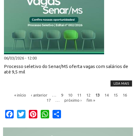
06/03/2026 - 12:00
Processo seletivo do Senar/MS oferta vagas com salários de
até 9,5 mil
LEIA MAIS
« início
‹ anterior
…
9
10
11
12
13
14
15
16
17
…
próximo ›
fim »
Facebook
Twitter
Pinterest
WhatsApp
Share