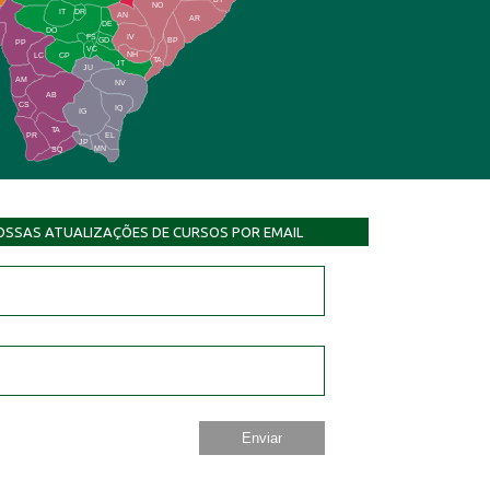
NO
IT
DR
AN
AR
DE
DO
FS
IV
GD
BP
PP
VC
NH
LC
CP
TA
JT
JU
AM
NV
AB
CS
IQ
IG
TA
PR
EL
JP
MN
SQ
OSSAS ATUALIZAÇÕES DE CURSOS POR EMAIL