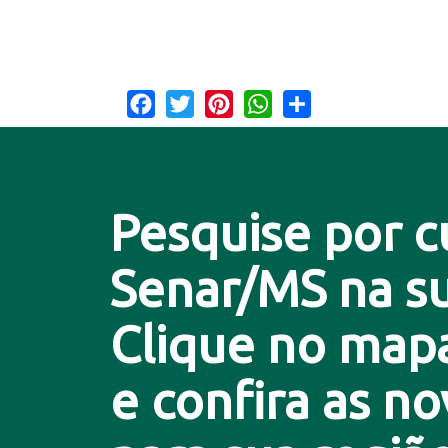
Facebook
Twitter
Pinterest
WhatsApp
Share
Pesquise por c
Senar/MS na su
Clique no map
e confira as n