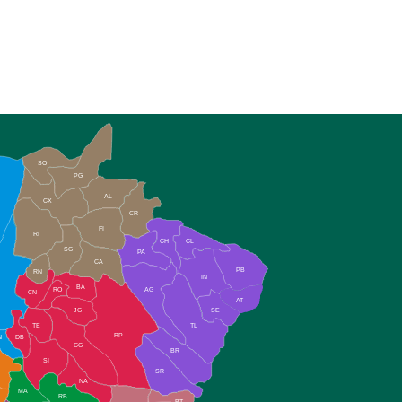
SO
PG
AL
CX
CR
FI
RI
CH
CL
SG
PA
CA
PB
RN
IN
BA
RO
AG
CN
AT
JG
SE
TE
TL
RP
N
DB
CG
BR
SI
SR
NA
MA
RB
BT