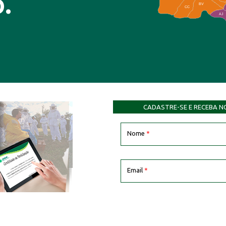
.
BV
CC
AJ
CADASTRE-SE E RECEBA N
Nome
*
Email
*