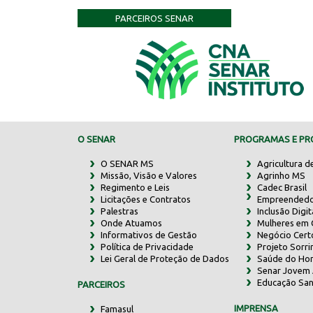
PARCEIROS SENAR
O SENAR
PROGRAMAS E PRO
O SENAR MS
Agricultura d
Missão, Visão e Valores
Agrinho MS
Regimento e Leis
Cadec Brasil
Licitações e Contratos
Empreendedo
Palestras
Inclusão Digit
Onde Atuamos
Mulheres em
Informativos de Gestão
Negócio Cert
Política de Privacidade
Projeto Sorr
Lei Geral de Proteção de Dados
Saúde do Ho
Senar Jovem 
Educação San
PARCEIROS
IMPRENSA
Famasul