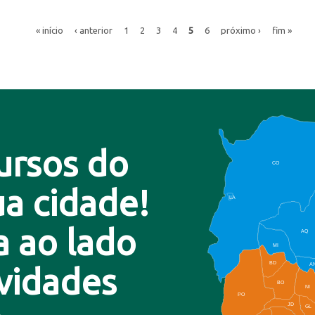
« início
‹ anterior
1
2
3
4
5
6
próximo ›
fim »
ursos do
CO
a cidade!
LA
a ao lado
AQ
MI
BD
A
ovidades
BO
NI
PO
JD
GL