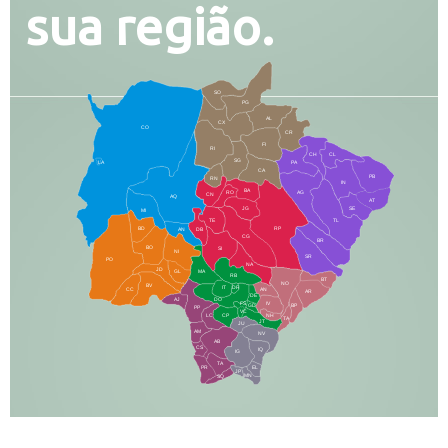
sua região.
SO
PG
AL
CX
CO
CR
FI
RI
CH
CL
SG
LA
PA
CA
PB
RN
IN
BA
RO
AG
CN
AQ
AT
JG
SE
MI
TE
TL
BD
RP
AN
DB
CG
BR
BO
SI
NI
SR
PO
NA
JD
GL
MA
RB
BT
NO
BV
IT
DR
CC
AN
AR
DE
AJ
DO
FS
IV
GD
BP
PP
VC
NH
LC
CP
TA
JT
JU
AM
NV
AB
CS
IQ
IG
TA
PR
EL
JP
MN
SQ