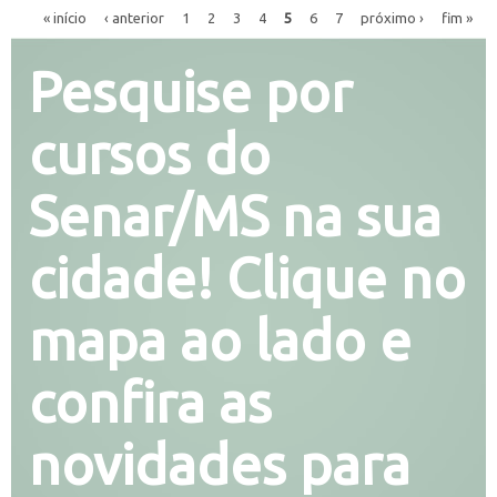
« início
‹ anterior
1
2
3
4
5
6
7
próximo ›
fim »
Pesquise por
cursos do
Senar/MS na sua
cidade! Clique no
mapa ao lado e
confira as
novidades para