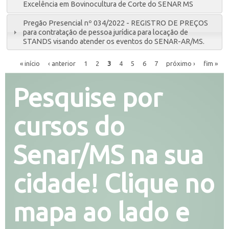
Excelência em Bovinocultura de Corte do SENAR MS
Pregão Presencial nº 034/2022 - REGISTRO DE PREÇOS
para contratação de pessoa jurídica para locação de
STANDS visando atender os eventos do SENAR-AR/MS.
« início
‹ anterior
1
2
3
4
5
6
7
próximo ›
fim »
Pesquise por
cursos do
Senar/MS na sua
cidade! Clique no
mapa ao lado e