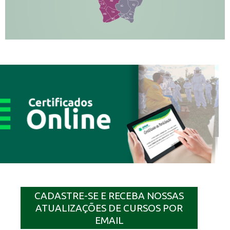
AB
CS
IQ
IG
TA
PR
EL
JP
MN
SQ
CADASTRE-SE E RECEBA NOSSAS
ATUALIZAÇÕES DE CURSOS POR
EMAIL