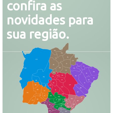
confira as
novidades para
sua região.
SO
PG
AL
CX
CO
CR
FI
RI
CH
CL
SG
LA
PA
CA
PB
RN
IN
BA
RO
AG
CN
AQ
AT
JG
SE
MI
TE
TL
BD
RP
AN
DB
CG
BR
BO
SI
NI
SR
PO
NA
JD
GL
MA
RB
BT
NO
BV
IT
DR
CC
AN
AR
DE
AJ
DO
FS
IV
GD
BP
PP
VC
NH
LC
CP
TA
JT
JU
AM
NV